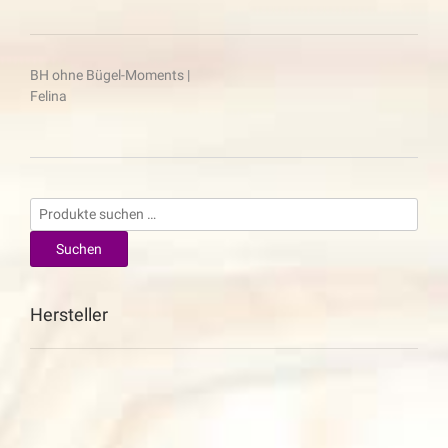
Beitragsnavigation
BH ohne Bügel-Moments |
Felina
Suchen
nach:
Suchen
Hersteller