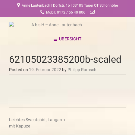
Anne Lautenbach | Dorfstr. 1b | 03185 Tauer OT Schönhöhe
Mobil: 0172 / 56 40 806
ÜBERSICHT
62105023385200b-scaled
Posted on
19. Februar 2022
by
Philipp Ramsch
Beitragsnavigation
Leichtes Sweatshirt, Langarm
mit Kapuze