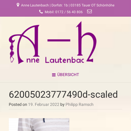
Anne Lautenbach | Dorfstr. 1b | 03185 Tauer OT Schönhöhe
Mobil: 0172 / 56 40 806
ÜBERSICHT
62005023777490d-scaled
Posted on
19. Februar 2022
by
Philipp Ramsch