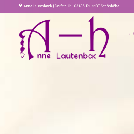
Anne Lautenbach | Dorfstr. 1b | 03185 Tauer OT Schönhöhe
a-