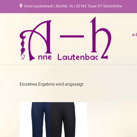
Anne Lautenbach | Dorfstr. 1b | 03185 Tauer OT Schönhöhe
a-
Einzelnes Ergebnis wird angezeigt