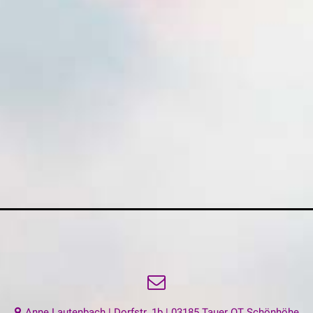
Anne Lautenbach | Dorfstr. 1b | 03185 Tauer OT Schönhöhe