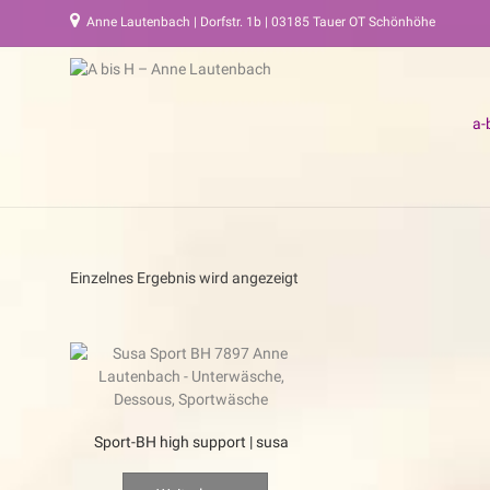
Anne Lautenbach | Dorfstr. 1b | 03185 Tauer OT Schönhöhe
a-
Einzelnes Ergebnis wird angezeigt
Sport-BH high support | susa