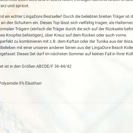
warz und apricot.
nd ein echter LingaDore Bestseller! Durch die beliebten breiten Träger ist d
n den Schultern ein. Dieses Top lässt sich vielfältig tragen, als Haltern
alen Trägern (einfach die Träger durch die sich auf der Rückseite bef
ines Knopfes befestigen), über Kreuz auf dem Rücken oder auch vorne.
 perfekt zu kombinieren mit z.B. dem Kaftan oder der Tunika aus der Ibiza 
Belieben mit einer unseren anderen Serien aus der LingaDore Beach Kolle
asst: Dieses Set darf im nächsten Sommer auf keinen Fall in Ihrer Koll
 Set ist in den Größen ABCDE/F 36-44/42
 Polyamide-5% Elasthan