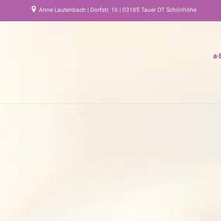
Anne Lautenbach | Dorfstr. 1b | 03185 Tauer OT Schönhöhe
a-