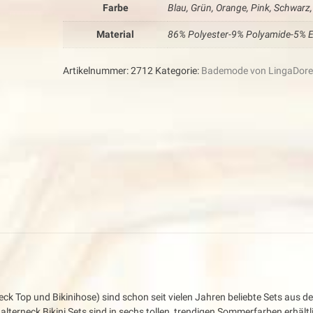
Farbe
Blau, Grün, Orange, Pink, Schwarz
Material
86% Polyester-9% Polyamide-5% E
Artikelnummer:
2712
Kategorie:
Bademode von LingaDor
rneck Top und Bikinihose) sind schon seit vielen Jahren beliebte Sets aus d
alterneck Bikini Sets sind in sechs tollen, trendigen Sommerfarben erhältli