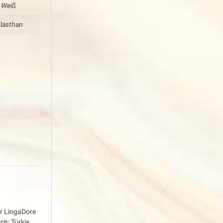
, Weiß
lasthan
e
er LingaDore
ch: Türkis,