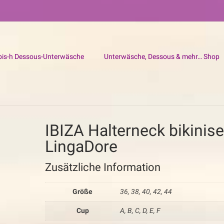
bis-h Dessous-Unterwäsche
Unterwäsche, Dessous & mehr… Shop
IBIZA Halterneck bikiniset
LingaDore
Zusätzliche Information
Größe
36, 38, 40, 42, 44
Cup
A, B, C, D, E, F