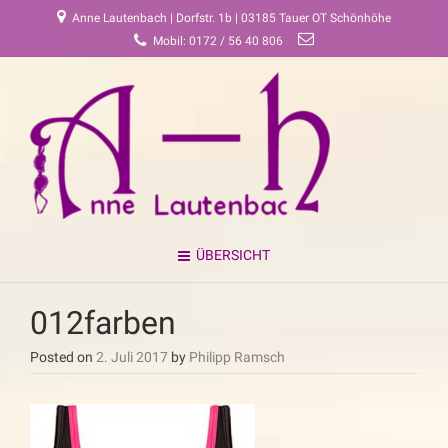
Anne Lautenbach | Dorfstr. 1b | 03185 Tauer OT Schönhöhe
Mobil: 0172 / 56 40 806
ÜBERSICHT
012farben
Posted on
2. Juli 2017
by
Philipp Ramsch