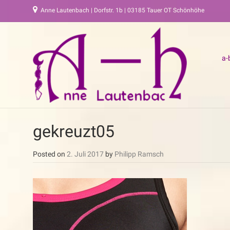
Anne Lautenbach | Dorfstr. 1b | 03185 Tauer OT Schönhöhe
a-
gekreuzt05
Posted on
2. Juli 2017
by
Philipp Ramsch