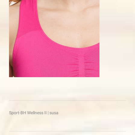
Beitragsnavigation
Sport-BH Wellness II | susa