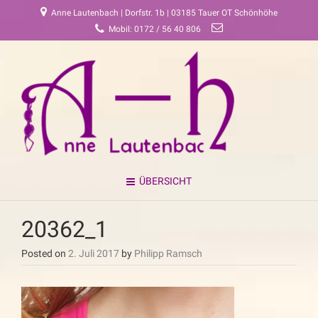
Anne Lautenbach | Dorfstr. 1b | 03185 Tauer OT Schönhöhe
Mobil: 0172 / 56 40 806
ÜBERSICHT
20362_1
Posted on
2. Juli 2017
by
Philipp Ramsch