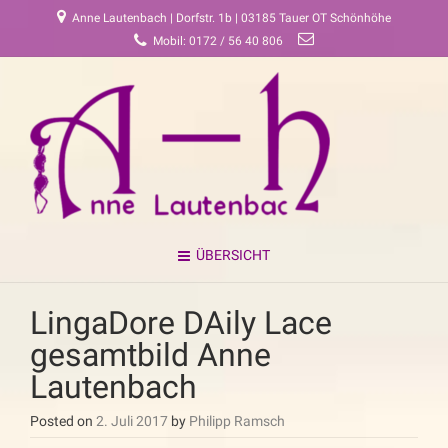
Anne Lautenbach | Dorfstr. 1b | 03185 Tauer OT Schönhöhe
Mobil: 0172 / 56 40 806
ÜBERSICHT
LingaDore DAily Lace
gesamtbild Anne
Lautenbach
Posted on
2. Juli 2017
by
Philipp Ramsch