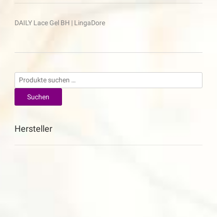
Beitragsnavigation
DAILY Lace Gel BH | LingaDore
Suchen
nach:
Suchen
Hersteller