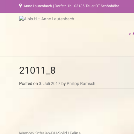
Anne Lautenbach | Dorfstr. 1b | 03185 Tauer OT Schönhöhe
a-
21011_8
Posted on
3. Juli 2017
by
Philipp Ramsch
Beitragsnavigation
Memory Schalen-BH-Solid | Felina