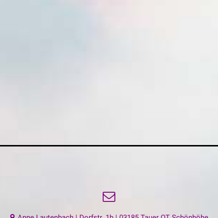
Anne Lautenbach | Dorfstr. 1b | 03185 Tauer OT Schönhöhe