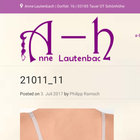
Anne Lautenbach | Dorfstr. 1b | 03185 Tauer OT Schönhöhe
a-
21011_11
Posted on
3. Juli 2017
by
Philipp Ramsch