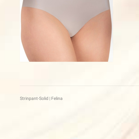
Beitragsnavigation
Strinpant-Solid | Felina