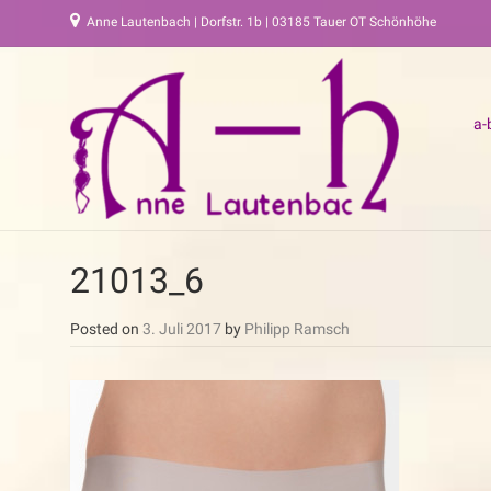
Anne Lautenbach | Dorfstr. 1b | 03185 Tauer OT Schönhöhe
a-
21013_6
Posted on
3. Juli 2017
by
Philipp Ramsch