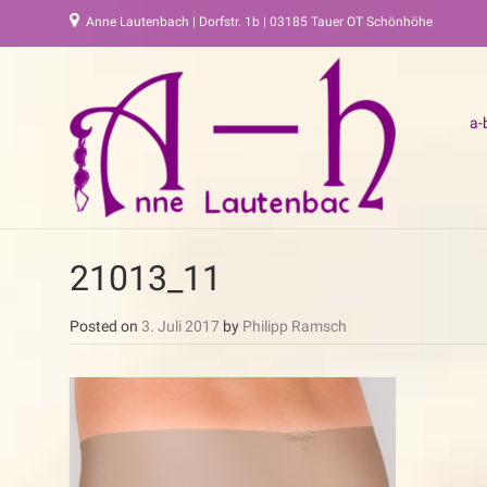
Anne Lautenbach | Dorfstr. 1b | 03185 Tauer OT Schönhöhe
a-
21013_11
Posted on
3. Juli 2017
by
Philipp Ramsch