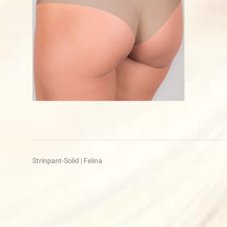
Beitragsnavigation
Strinpant-Solid | Felina