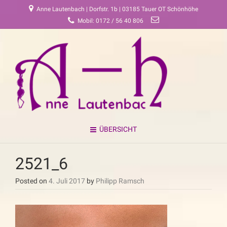
Anne Lautenbach | Dorfstr. 1b | 03185 Tauer OT Schönhöhe
Mobil: 0172 / 56 40 806
ÜBERSICHT
2521_6
Posted on
4. Juli 2017
by
Philipp Ramsch