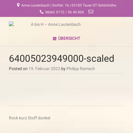
Anne Lautenbach | Dorfstr. 1b | 03185 Tauer OT Schönhöhe
Mobil: 0172 / 56 40 806
ÜBERSICHT
64005023949000-scaled
Posted on
19. Februar 2022
by
Philipp Ramsch
Beitragsnavigation
Rock kurz Stoff dunkel