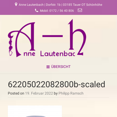
Anne Lautenbach | Dorfstr. 1b | 03185 Tauer OT Schönhöhe
Mobil: 0172 / 56 40 806
ÜBERSICHT
62205022082800b-scaled
Posted on
19. Februar 2022
by
Philipp Ramsch