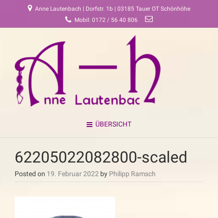
Anne Lautenbach | Dorfstr. 1b | 03185 Tauer OT Schönhöhe
Mobil: 0172 / 56 40 806
ÜBERSICHT
62205022082800-scaled
Posted on
19. Februar 2022
by
Philipp Ramsch