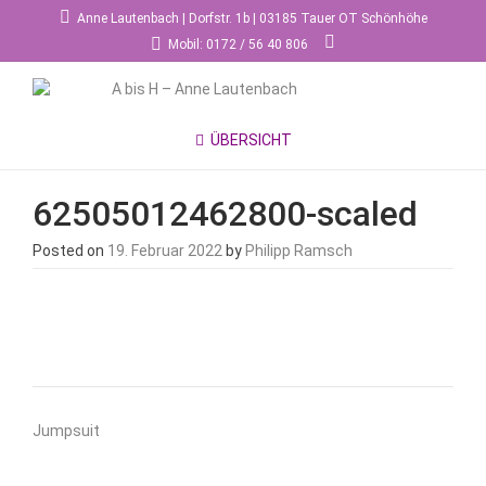
Anne Lautenbach | Dorfstr. 1b | 03185 Tauer OT Schönhöhe
Mobil: 0172 / 56 40 806
ÜBERSICHT
62505012462800-scaled
Posted on
19. Februar 2022
by
Philipp Ramsch
Beitragsnavigation
Jumpsuit