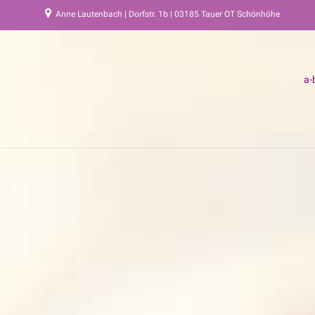
Anne Lautenbach | Dorfstr. 1b | 03185 Tauer OT Schönhöhe
a-