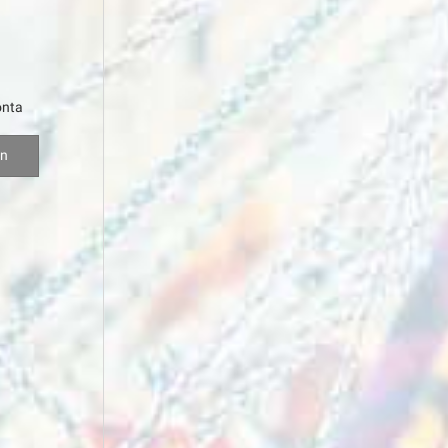
onta
en