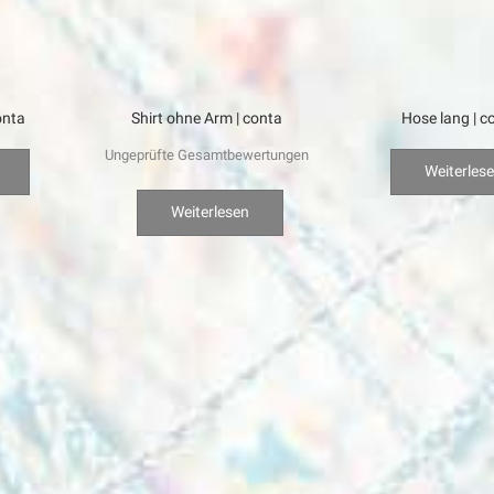
onta
Shirt ohne Arm | conta
Hose lang | c
Ungeprüfte Gesamtbewertungen
Weiterles
Weiterlesen